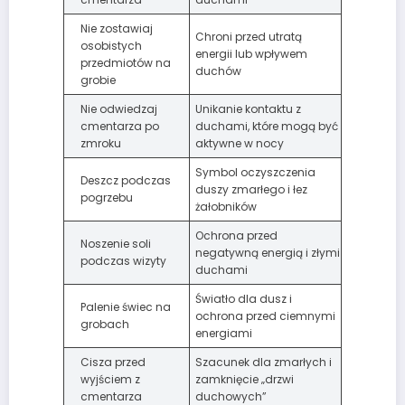
Nie zostawiaj
Chroni przed utratą
osobistych
energii lub wpływem
przedmiotów na
duchów
grobie
Nie odwiedzaj
Unikanie kontaktu z
cmentarza po
duchami, które mogą być
zmroku
aktywne w nocy
Symbol oczyszczenia
Deszcz podczas
duszy zmarłego i łez
pogrzebu
żałobników
Ochrona przed
Noszenie soli
negatywną energią i złymi
podczas wizyty
duchami
Światło dla dusz i
Palenie świec na
ochrona przed ciemnymi
grobach
energiami
Cisza przed
Szacunek dla zmarłych i
wyjściem z
zamknięcie „drzwi
cmentarza
duchowych”