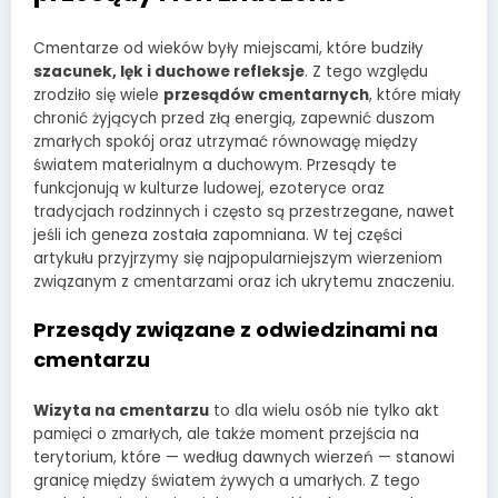
Cmentarze od wieków były miejscami, które budziły
szacunek, lęk i duchowe refleksje
. Z tego względu
zrodziło się wiele
przesądów cmentarnych
, które miały
chronić żyjących przed złą energią, zapewnić duszom
zmarłych spokój oraz utrzymać równowagę między
światem materialnym a duchowym. Przesądy te
funkcjonują w kulturze ludowej, ezoteryce oraz
tradycjach rodzinnych i często są przestrzegane, nawet
jeśli ich geneza została zapomniana. W tej części
artykułu przyjrzymy się najpopularniejszym wierzeniom
związanym z cmentarzami oraz ich ukrytemu znaczeniu.
Przesądy związane z odwiedzinami na
cmentarzu
Wizyta na cmentarzu
to dla wielu osób nie tylko akt
pamięci o zmarłych, ale także moment przejścia na
terytorium, które — według dawnych wierzeń — stanowi
granicę między światem żywych a umarłych. Z tego