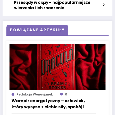
Przesądy w ciąży – najpopularniejsze
wierzenia i ich znaczenie
POWIĄZANE ARTYKUŁY
Redakcja Wenusjanek
0
Wampir energetyczny – człowiek,
który wysysa z ciebie siły, spokój i
życiową moc