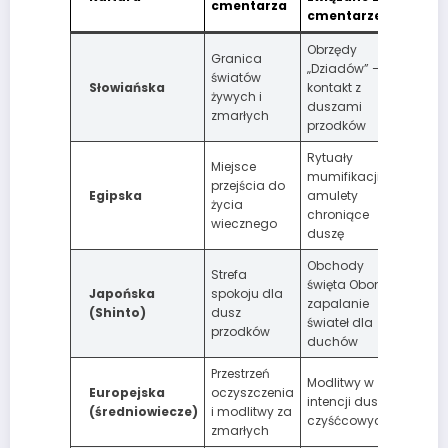
cmentarza
cmentarzem
Obrzędy
Granica
„Dziadów” —
światów
Słowiańska
kontakt z
żywych i
duszami
zmarłych
przodków
Rytuały
Miejsce
mumifikacji i
przejścia do
Egipska
amulety
życia
chroniące
wiecznego
duszę
Obchody
Strefa
święta Obon —
Japońska
spokoju dla
zapalanie
(Shinto)
dusz
świateł dla
przodków
duchów
Przestrzeń
Modlitwy w
Europejska
oczyszczenia
intencji dusz
(średniowiecze)
i modlitwy za
czyśćcowych
zmarłych