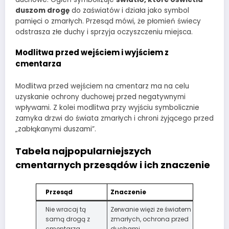
duszom drogę
do zaświatów i działa jako symbol
pamięci o zmarłych. Przesąd mówi, że płomień świecy
odstrasza złe duchy i sprzyja oczyszczeniu miejsca.
Modlitwa przed wejściem i wyjściem z
cmentarza
Modlitwa przed wejściem na cmentarz ma na celu
uzyskanie ochrony duchowej przed negatywnymi
wpływami. Z kolei modlitwa przy wyjściu symbolicznie
zamyka drzwi do świata zmarłych i chroni żyjącego przed
„zabłąkanymi duszami”.
Tabela najpopularniejszych
cmentarnych przesądów i ich znaczenie
Przesąd
Znaczenie
Nie wracaj tą
Zerwanie więzi ze światem
samą drogą z
zmarłych, ochrona przed
cmentarza
duchami