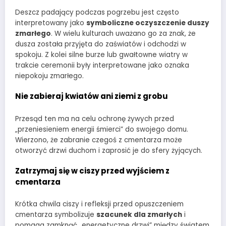
Deszcz padający podczas pogrzebu jest często
interpretowany jako
symboliczne oczyszczenie duszy
zmarłego
. W wielu kulturach uważano go za znak, że
dusza została przyjęta do zaświatów i odchodzi w
spokoju. Z kolei silne burze lub gwałtowne wiatry w
trakcie ceremonii były interpretowane jako oznaka
niepokoju zmarłego.
Nie zabieraj kwiatów ani ziemi z grobu
Przesąd ten ma na celu ochronę żywych przed
„przeniesieniem energii śmierci” do swojego domu.
Wierzono, że zabranie czegoś z cmentarza może
otworzyć drzwi duchom i zaprosić je do sfery żyjących.
Zatrzymaj się w ciszy przed wyjściem z
cmentarza
Krótka chwila ciszy i refleksji przed opuszczeniem
cmentarza symbolizuje
szacunek dla zmarłych
i
pomaga zamknąć „energetyczne drzwi” między światem