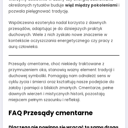
określonych rytuałów buduje
więź między pokoleniami
i
pozwala pielęgnować tradycję.
Współczesna ezoteryka nadal korzysta z dawnych
przesądów, adaptując je do dzisiejszych praktyk
duchowych. Wiele z nich zyskało nowe znaczenie w
kontekście oczyszczania energetycznego czy pracy z
aurą człowieka.
Przesądy cmentarne, choć niekiedy traktowane z
przymrużeniem oka, stanowią ważny element tradycji i
duchowej symboliki. Pomagają nam odnaleźć sens w
cyklu życia i śmierci oraz kształtują nasze podejście do
żałoby i pamięci o bliskich zmarłych. Cmentarze, pełne
dawnych wierzeń i mistycznych historii, pozostają
miejscem pełnym szacunku i refleksji.
FAQ Przesądy cmentarne
Dlaczego nie powinno się wracać tą samą drogą