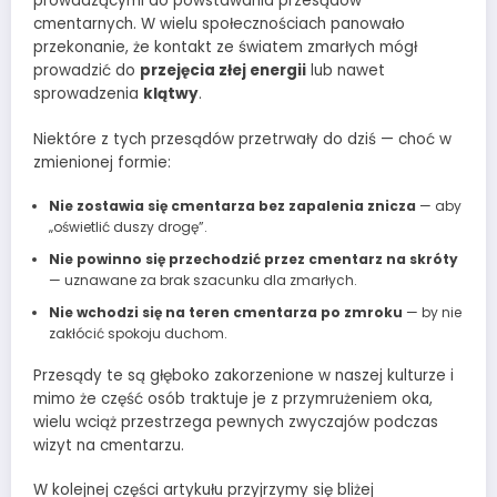
prowadzącymi do powstawania przesądów
cmentarnych. W wielu społecznościach panowało
przekonanie, że kontakt ze światem zmarłych mógł
prowadzić do
przejęcia złej energii
lub nawet
sprowadzenia
klątwy
.
Niektóre z tych przesądów przetrwały do dziś — choć w
zmienionej formie:
Nie zostawia się cmentarza bez zapalenia znicza
— aby
„oświetlić duszy drogę”.
Nie powinno się przechodzić przez cmentarz na skróty
— uznawane za brak szacunku dla zmarłych.
Nie wchodzi się na teren cmentarza po zmroku
— by nie
zakłócić spokoju duchom.
Przesądy te są głęboko zakorzenione w naszej kulturze i
mimo że część osób traktuje je z przymrużeniem oka,
wielu wciąż przestrzega pewnych zwyczajów podczas
wizyt na cmentarzu.
W kolejnej części artykułu przyjrzymy się bliżej