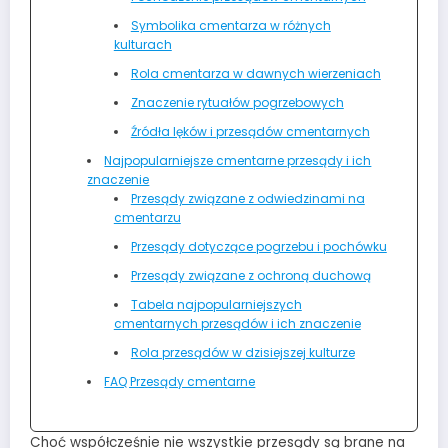
Symbolika cmentarza w różnych
kulturach
Rola cmentarza w dawnych wierzeniach
Znaczenie rytuałów pogrzebowych
Źródła lęków i przesądów cmentarnych
Najpopularniejsze cmentarne przesądy i ich
znaczenie
Przesądy związane z odwiedzinami na
cmentarzu
Przesądy dotyczące pogrzebu i pochówku
Przesądy związane z ochroną duchową
Tabela najpopularniejszych
cmentarnych przesądów i ich znaczenie
Rola przesądów w dzisiejszej kulturze
FAQ Przesądy cmentarne
Choć współcześnie nie wszystkie przesądy są brane na