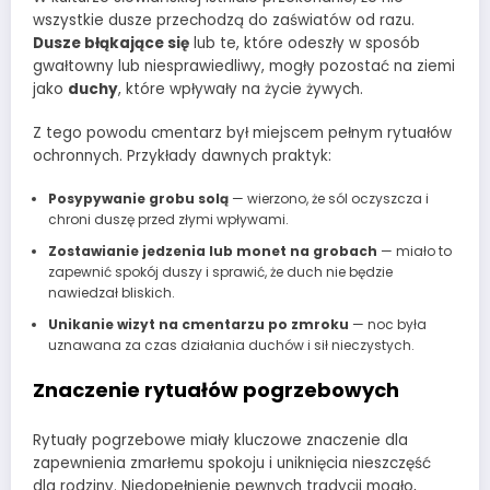
wszystkie dusze przechodzą do zaświatów od razu.
Dusze błąkające się
lub te, które odeszły w sposób
gwałtowny lub niesprawiedliwy, mogły pozostać na ziemi
jako
duchy
, które wpływały na życie żywych.
Z tego powodu cmentarz był miejscem pełnym rytuałów
ochronnych. Przykłady dawnych praktyk:
Posypywanie grobu solą
— wierzono, że sól oczyszcza i
chroni duszę przed złymi wpływami.
Zostawianie jedzenia lub monet na grobach
— miało to
zapewnić spokój duszy i sprawić, że duch nie będzie
nawiedzał bliskich.
Unikanie wizyt na cmentarzu po zmroku
— noc była
uznawana za czas działania duchów i sił nieczystych.
Znaczenie rytuałów pogrzebowych
Rytuały pogrzebowe miały kluczowe znaczenie dla
zapewnienia zmarłemu spokoju i uniknięcia nieszczęść
dla rodziny. Niedopełnienie pewnych tradycji mogło,