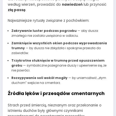
według wierzeń, prowadzić do
nawiedzeń
lub przynosić
złą passę
.
Najważniejsze rytuały związane z pochówkiem:
Zakrywanie luster podczas pogrzebu
— aby dusza
zmarłego nie została uwięziona w odbiciu.
Zamknięcie wszystkich okien podczas wyprowadzania
trumny
— by dusza nie zbłądziła i spokojnie przeszła do
zaświatów.
Trzykrotne stuknięcie w trumnę przed opuszczeniem
grobu
— symboliczne pożegnanie duszy i upewnienie się, że
nie powróci.
Rozsypywanie soli wokół mogiły
— by uniemożliwić „złym
duchom” wejście na cmentarz.
Źródła lęków i przesądów cmentarnych
Strach przed śmiercią, nieznanym oraz przekonanie o
istnieniu duchów były głównymi czynnikami