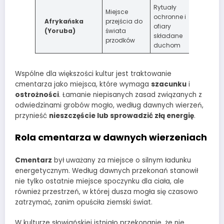
Rytuały
Miejsce
ochronne i
Afrykańska
przejścia do
ofiary
(Yoruba)
świata
składane
przodków
duchom
Wspólne dla większości kultur jest traktowanie
cmentarza jako miejsca, które wymaga
szacunku
i
ostrożności
. Łamanie niepisanych zasad związanych z
odwiedzinami grobów mogło, według dawnych wierzeń,
przynieść
nieszczęście lub sprowadzić złą energię
.
Rola cmentarza w dawnych wierzeniach
Cmentarz
był uważany za miejsce o silnym ładunku
energetycznym. Według dawnych przekonań stanowił
nie tylko ostatnie miejsce spoczynku dla ciała, ale
również przestrzeń, w której dusza mogła się czasowo
zatrzymać, zanim opuściła ziemski świat.
W kulturze słowiańskiej istniało przekonanie, że nie