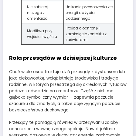
Nie zabieraj
Unikanie przenoszenia złej
niczego z
energii do życia
cmentarza
codziennego
Prośba o ochronę i
Modlitwa przy
zamknięcie kontaktu z
wejściu i wyjściu
zaświatami
Rola przesądów w dzisiejszej kulturze
Choć wiele osób traktuje dziś przesądy z dystansem lub
jako ciekawostkę, wciąż istnieją środowiska i tradycje
rodzinne, w których przestrzega się określonych rytuałów
podczas odwiedzin na cmentarzu. Część z nich ma
głęboko symboliczny wymiar — zapewnia poczucie
szacunku dla zmarłych, a także daje żyjącym poczucie
bezpieczeństwa duchowego.
Przesądy te pomagają również w przeżywaniu żałoby i
odnalezieniu wewnętrznego spokoju. Nawet jeśli nie
wierzymy dosłownie w duchy czy energie, zachowanie