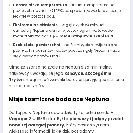
Bardzo niska temperatura
– średnia temperatura na
powierzchni wynosi
-214°C
, co sprawia, że woda występuje
jedynie w postaci lodu.
Ekstremalne ciśnienie
– w głębszych warstwach
atmosfery Neptuna ciśnienie jest tak ogromne, że wodór
może przekształcać się w
metaliczny stan skupienia
.
Brak stałej powierzchni
– na Ziemi życie rozwijało się na
powierzchni oceanów i lądów, podczas gdy Neptun składa
się głównie z gazów i lodu.
Mimo że szanse na życie na Neptunie są minimalne,
naukowcy uważają, że jego
księżyce, szczególnie
Tryton
, mogą mieć warunki bardziej sprzyjające istnieniu
mikroorganizmów.
Misje kosmiczne badające Neptuna
Do tej pory Neptuna odwiedziła tylko jedna sonda –
Voyager 2
w 1989 roku. Był to
pierwszy i jedyny przelot
obok tej odległej planety
, który dostarczył nam
większość informacji, jakie dziś posiadamy.