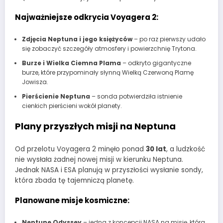
Najważniejsze odkrycia Voyagera 2:
Zdjęcia Neptuna i jego księżyców
– po raz pierwszy udało
się zobaczyć szczegóły atmosfery i powierzchnię Trytona.
Burze i Wielka Ciemna Plama
– odkryto gigantyczne
burze, które przypominały słynną Wielką Czerwoną Plamę
Jowisza.
Pierścienie Neptuna
– sonda potwierdziła istnienie
cienkich pierścieni wokół planety.
Plany przyszłych misji na Neptuna
Od przelotu Voyagera 2 minęło ponad
30 lat
, a ludzkość
nie wysłała żadnej nowej misji w kierunku Neptuna.
Jednak NASA i ESA planują w przyszłości wysłanie sondy,
która zbada tę tajemniczą planetę.
Planowane misje kosmiczne:
Neptune Odyssey
– jedna z koncepcji NASA na misję, która