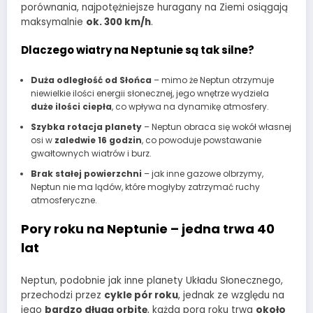
porównania, najpotężniejsze huragany na Ziemi osiągają
maksymalnie
ok. 300 km/h
.
Dlaczego wiatry na Neptunie są tak silne?
Duża odległość od Słońca
– mimo że Neptun otrzymuje
niewielkie ilości energii słonecznej, jego wnętrze wydziela
duże ilości ciepła
, co wpływa na dynamikę atmosfery.
Szybka rotacja planety
– Neptun obraca się wokół własnej
osi w
zaledwie 16 godzin
, co powoduje powstawanie
gwałtownych wiatrów i burz.
Brak stałej powierzchni
– jak inne gazowe olbrzymy,
Neptun nie ma lądów, które mogłyby zatrzymać ruchy
atmosferyczne.
Pory roku na Neptunie – jedna trwa 40
lat
Neptun, podobnie jak inne planety Układu Słonecznego,
przechodzi przez
cykle pór roku
, jednak ze względu na
jego
bardzo długą orbitę
, każda pora roku trwa
około