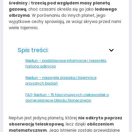
średnicy
i
trzecią pod względem masy planetą
gazową
, choć czasami określa się go jako
lodowego
olbrzyma
. W porównaniu do innych planet, jego
wyjątkowe cechy sprawiają, że wciąż skrywa przed nami
wiele tajemnic.
Spis treści:
Neptun – podstawowe informacje i niezwykła
historia odkrycia
Neptun – niezwykłe zjawiska i tajemnice
przyszłych badań
FAQ: Neptun – 15 fascynujących ciekawostek o
ósmej planecie Układu Słonecznego
Neptun jest jedyną planetą, której
nie odkryto poprzez
obserwację teleskopową
, lecz dzięki
obliczeniom
matematycznym
. Jego istnienie zostało przewidziane