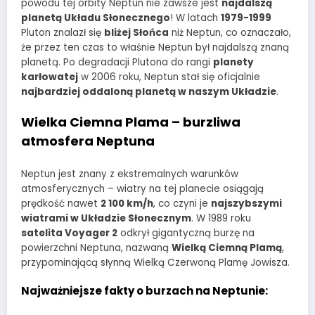
powodu tej orbity Neptun nie zawsze jest
najdalszą
planetą Układu Słonecznego
! W latach
1979-1999
Pluton znalazł się
bliżej Słońca
niż Neptun, co oznaczało,
że przez ten czas to właśnie Neptun był najdalszą znaną
planetą. Po degradacji Plutona do rangi
planety
karłowatej
w 2006 roku, Neptun stał się oficjalnie
najbardziej oddaloną planetą w naszym Układzie
.
Wielka Ciemna Plama – burzliwa
atmosfera Neptuna
Neptun jest znany z ekstremalnych warunków
atmosferycznych – wiatry na tej planecie osiągają
prędkość nawet
2 100 km/h
, co czyni je
najszybszymi
wiatrami w Układzie Słonecznym
. W 1989 roku
satelita Voyager 2
odkrył gigantyczną burzę na
powierzchni Neptuna, nazwaną
Wielką Ciemną Plamą
,
przypominającą słynną Wielką Czerwoną Plamę Jowisza.
Najważniejsze fakty o burzach na Neptunie: