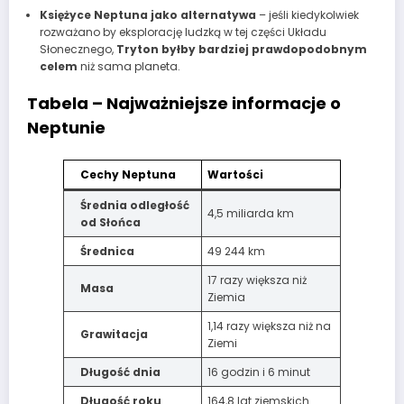
Księżyce Neptuna jako alternatywa
– jeśli kiedykolwiek
rozważano by eksplorację ludzką w tej części Układu
Słonecznego,
Tryton byłby bardziej prawdopodobnym
celem
niż sama planeta.
Tabela – Najważniejsze informacje o
Neptunie
Cechy Neptuna
Wartości
Średnia odległość
4,5 miliarda km
od Słońca
Średnica
49 244 km
17 razy większa niż
Masa
Ziemia
1,14 razy większa niż na
Grawitacja
Ziemi
Długość dnia
16 godzin i 6 minut
Długość roku
164,8 lat ziemskich