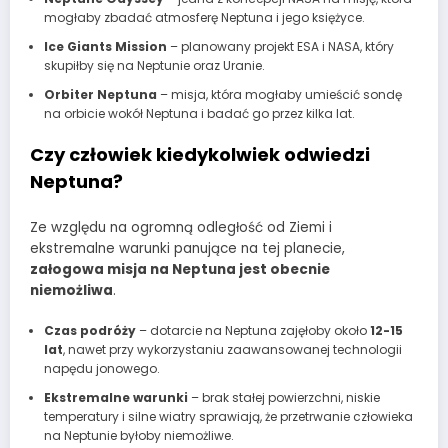
mogłaby zbadać atmosferę Neptuna i jego księżyce.
Ice Giants Mission
– planowany projekt ESA i NASA, który
skupiłby się na Neptunie oraz Uranie.
Orbiter Neptuna
– misja, która mogłaby umieścić sondę
na orbicie wokół Neptuna i badać go przez kilka lat.
Czy człowiek kiedykolwiek odwiedzi
Neptuna?
Ze względu na ogromną odległość od Ziemi i
ekstremalne warunki panujące na tej planecie,
załogowa misja na Neptuna jest obecnie
niemożliwa
.
Czas podróży
– dotarcie na Neptuna zajęłoby około
12-15
lat
, nawet przy wykorzystaniu zaawansowanej technologii
napędu jonowego.
Ekstremalne warunki
– brak stałej powierzchni, niskie
temperatury i silne wiatry sprawiają, że przetrwanie człowieka
na Neptunie byłoby niemożliwe.