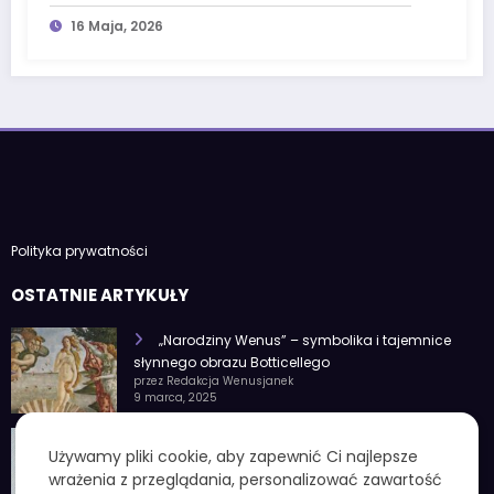
państwa-miasta
16 Maja, 2026
Polityka prywatności
OSTATNIE ARTYKUŁY
„Narodziny Wenus” – symbolika i tajemnice
słynnego obrazu Botticellego
przez Redakcja Wenusjanek
9 marca, 2025
1 czerwca znak zodiaku – Charakterystyka i
Używamy pliki cookie, aby zapewnić Ci najlepsze
cechy osobowości
wrażenia z przeglądania, personalizować zawartość
przez Redakcja Wenusjanek