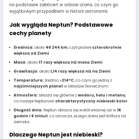
na podstawie zakłóceń w orbicie Urana, co czyni go
wyjątkowym przypadkiem w historii astronomii.
Jak wygląda Neptun? Podstawowe
cechy planety
Średnica:
około
49 244 km
, czyli prawie
czterokrotnie
większa od Ziemi
Masa:
około
17 razy większa niż masa Ziemi
Grawitacja:
około
1,14 razy większa niż na Ziemi
Temperatura:
średnio
-214°C
, co czyni go jedną z
najzimniejszych planet
w Układzie Słonecznym
Atmosfera:
składa się głównie z
wodoru, helu i metanu
,
co nadaje Neptunowi
charakterystyczny niebieski kolor
Długość dnia:
Neptun obraca się wokół własnej osi w
16
godzin i 6 minut
, co oznacza, że jego doba jest krótsza niż
ziemska
Dlaczego Neptun jest niebieski?