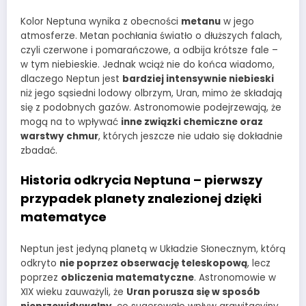
Kolor Neptuna wynika z obecności
metanu
w jego
atmosferze. Metan pochłania światło o dłuższych falach,
czyli czerwone i pomarańczowe, a odbija krótsze fale –
w tym niebieskie. Jednak wciąż nie do końca wiadomo,
dlaczego Neptun jest
bardziej intensywnie niebieski
niż jego sąsiedni lodowy olbrzym, Uran, mimo że składają
się z podobnych gazów. Astronomowie podejrzewają, że
mogą na to wpływać
inne związki chemiczne oraz
warstwy chmur
, których jeszcze nie udało się dokładnie
zbadać.
Historia odkrycia Neptuna – pierwszy
przypadek planety znalezionej dzięki
matematyce
Neptun jest jedyną planetą w Układzie Słonecznym, którą
odkryto
nie poprzez obserwację teleskopową
, lecz
poprzez
obliczenia matematyczne
. Astronomowie w
XIX wieku zauważyli, że
Uran porusza się w sposób