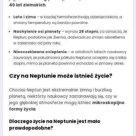
40 lat ziemskich
.
Lato i zima
– w każdej hemisferze trwają dziesięciolecia, a
zmiany temperatury są bardzo powolne.
Nachylenie osi planety
– wynosi
28 stopni
, co oznacza, że
Neptun, podobnie jak Ziemia, doświadcza zmian oświetlenia
w zależności od pory roku.
Nieoczekiwane ocieplenie
– w ostatnich latach naukowcy
zauważyli, że południowa półkula Neptuna ociepliła się o kilka
stopni, mimo że planeta powinna wchodzić w zimowy okres.
Czy na Neptunie może istnieć życie?
Chociaż Neptun jest ekstremalnie zimną i burzliwą
planetą, niektórzy naukowcy zastanawiają się, czy w
jego głębokiej atmosferze mogą istnieć
mikroskopijne
formy życia
.
Dlaczego życie na Neptunie jest mało
prawdopodobne?