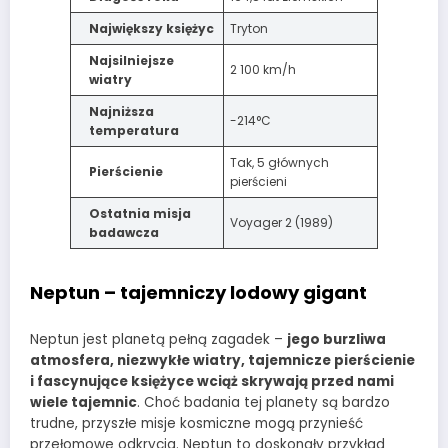
Największy księżyc
Tryton
Najsilniejsze
2 100 km/h
wiatry
Najniższa
-214°C
temperatura
Tak, 5 głównych
Pierścienie
pierścieni
Ostatnia misja
Voyager 2 (1989)
badawcza
Neptun – tajemniczy lodowy gigant
Neptun jest planetą pełną zagadek –
jego burzliwa
atmosfera, niezwykłe wiatry, tajemnicze pierścienie
i fascynujące księżyce wciąż skrywają przed nami
wiele tajemnic
. Choć badania tej planety są bardzo
trudne, przyszłe misje kosmiczne mogą przynieść
przełomowe odkrycia. Neptun to doskonały przykład