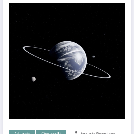
Astrologia
Ciekawostki
Redakcja Wenusjanek