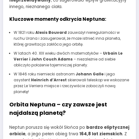
nieprzewidywalny
, co sugerowało wpływ grawitacyjny
innego, nieznanego ciała.
Kluczowe momenty odkrycia Neptuna:
W 1821 roku
Alexis Bouvard
zauważył nieregularności w
ruchu Urana i zasugerował, że może istnieć inna planeta,
której grawitacja zakłóca jego orbitę.
W latach 40. XIX wieku dwóch matematyków –
Urbain Le
Verrier i John Couch Adams
– niezależnie od siebie
obliczyło położenie tajemniczej planety.
W 1846 roku niemiecki astronom
Johann Galle
i jego
asystent
Heinrich d’Arrest
skierowali teleskop we wskazane
przez Le Verriera miejsce i rzeczywiście zobaczyli nową
planetę!
Orbita Neptuna – czy zawsze jest
najdalszą planetą?
Neptun porusza się wokół Słońca po
bardzo eliptycznej
orbicie
, a jego pełen obieg trwa
164,8 lat ziemskich
. Z