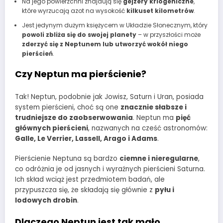
Na jego powierzchni znajdują się
gejzery kriogeniczne
,
które wyrzucają azot na wysokość
kilkuset kilometrów
.
Jest jedynym dużym księżycem w Układzie Słonecznym, który
powoli zbliża się do swojej planety
– w przyszłości może
zderzyć się z Neptunem lub utworzyć wokół niego
pierścień
.
Czy Neptun ma pierścienie?
Tak! Neptun, podobnie jak Jowisz, Saturn i Uran, posiada
system pierścieni, choć są one
znacznie słabsze i
trudniejsze do zaobserwowania
. Neptun ma
pięć
głównych pierścieni
, nazwanych na cześć astronomów:
Galle, Le Verrier, Lassell, Arago i Adams
.
Pierścienie Neptuna są bardzo
ciemne i nieregularne
,
co odróżnia je od jasnych i wyraźnych pierścieni Saturna.
Ich skład wciąż jest przedmiotem badań, ale
przypuszcza się, że składają się głównie z
pyłu i
lodowych drobin
.
Dlaczego Neptun jest tak mało