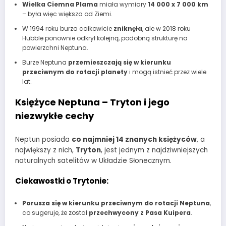
Wielka Ciemna Plama
miała wymiary
14 000 x 7 000 km
– była więc większa od Ziemi.
W 1994 roku burza całkowicie
zniknęła
, ale w 2018 roku
Hubble ponownie odkrył kolejną, podobną strukturę na
powierzchni Neptuna.
Burze Neptuna
przemieszczają się w kierunku
przeciwnym do rotacji planety
i mogą istnieć przez wiele
lat.
Księżyce Neptuna – Tryton i jego
niezwykłe cechy
Neptun posiada
co najmniej 14 znanych księżyców
, a
największy z nich,
Tryton
, jest jednym z najdziwniejszych
naturalnych satelitów w Układzie Słonecznym.
Ciekawostki o Trytonie:
Porusza się w kierunku przeciwnym do rotacji Neptuna
,
co sugeruje, że został
przechwycony z Pasa Kuipera
.