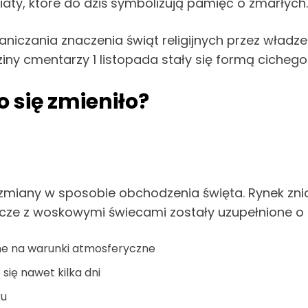
iaty, które do dziś symbolizują pamięć o zmarłych.
niczania znaczenia świąt religijnych przez władze 
y cmentarzy 1 listopada stały się formą cichego sp
 się zmieniło?
e zmiany w sposobie obchodzenia święta. Rynek zni
nicze z woskowymi świecami zostały uzupełnione 
ne na warunki atmosferyczne
ię nawet kilka dni
ku