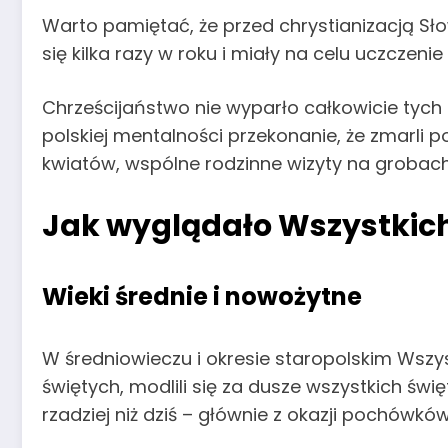
Warto pamiętać, że przed chrystianizacją S
się kilka razy w roku i miały na celu uczcze
Chrześcijaństwo nie wyparło całkowicie tych 
polskiej mentalności przekonanie, że zmarli p
kwiatów, wspólne rodzinne wizyty na grobach
Jak wyglądało Wszystkich
Wieki średnie i nowożytne
W średniowieczu i okresie staropolskim Wszy
świętych, modlili się za dusze wszystkich św
rzadziej niż dziś – głównie z okazji pochówków