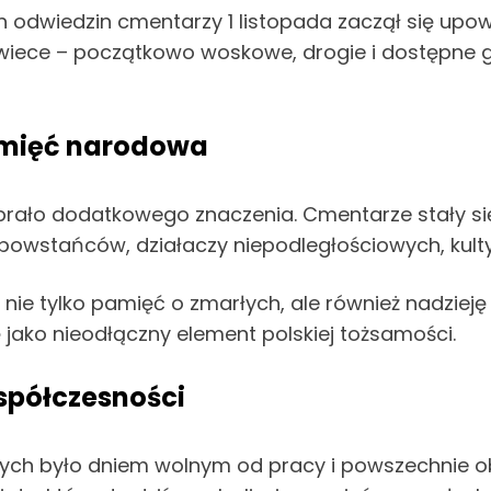
h odwiedzin cmentarzy 1 listopada zaczął się upows
świece – początkowo woskowe, drogie i dostępne 
pamięć narodowa
ało dodatkowego znaczenia. Cmentarze stały się 
 powstańców, działaczy niepodległościowych, kul
nie tylko pamięć o zmarłych, ale również nadziej
 jako nieodłączny element polskiej tożsamości.
spółczesności
iętych było dniem wolnym od pracy i powszechnie