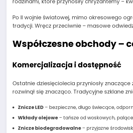
rodzinami, które przynosiły chryzantemy – kw
Po II wojnie światowej, mimo okresowego ogra
tradycji. Wręcz przeciwnie – masowe odwiedzin
Współczesne obchody – co
Komercjalizacja i dostępność
Ostatnie dziesięciolecia przyniosły znacząc
rozwinął się znacząco. Tradycyjne szklane z
Znicze LED
– bezpieczne, długo świecące, odpor
Wkłady olejowe
– tańsze od woskowych, palące s
Znicze biodegradowalne
– przyjazne środowis