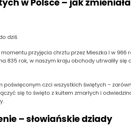
ch w Polsce – jak zmieniała 
do dziś
momentu przyjęcia chrztu przez Mieszka I w 966 r
na 835 rok, w naszym kraju obchody utrwaliły się
ym poświęconym czci wszystkich świętych – zarówno
 łączyć się to święto z kultem zmarłych i odwiedzi
y.
enie – słowiańskie dziady