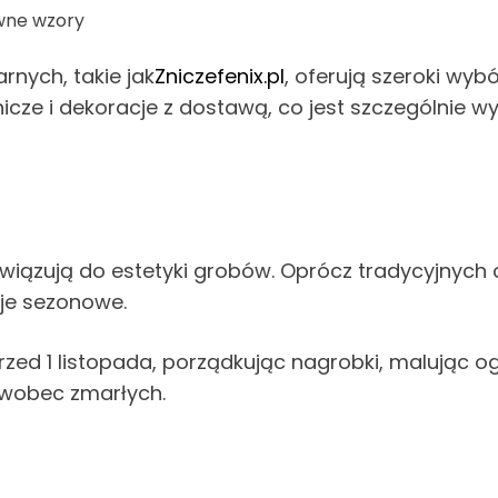
wne wzory
rnych, takie jak
Zniczefenix.pl
, oferują szeroki wybó
ze i dekoracje z dostawą, co jest szczególnie w
iązują do estetyki grobów. Oprócz tradycyjnych 
je sezonowe.
rzed 1 listopada, porządkując nagrobki, malując og
 wobec zmarłych.