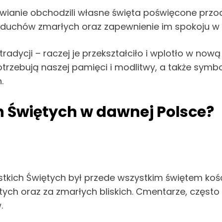
łowianie obchodzili własne święta poświęcone pr
nie duchów zmarłych oraz zapewnienie im spokoju w
tradycji – raczej je przekształciło i wplotło w n
otrzebują naszej pamięci i modlitwy, a także symbo
.
 Świętych w dawnej Polsce?
stkich Świętych był przede wszystkim świętem kośc
iętych oraz za zmarłych bliskich. Cmentarze, częs
.